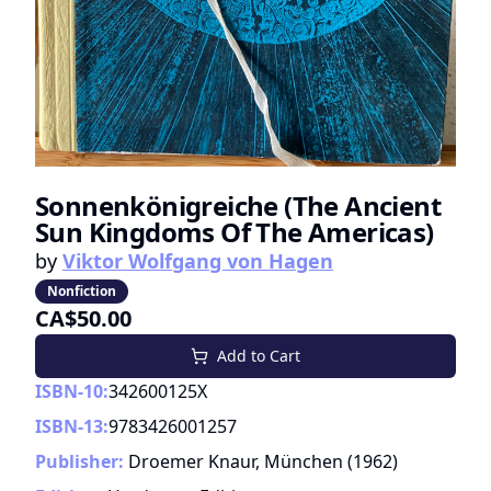
Sonnenkönigreiche (The Ancient
Sun Kingdoms Of The Americas)
by
Viktor Wolfgang von Hagen
Nonfiction
CA$50.00
Add to Cart
ISBN-10:
342600125X
ISBN-13:
9783426001257
Publisher:
Droemer Knaur, München
(
1962
)