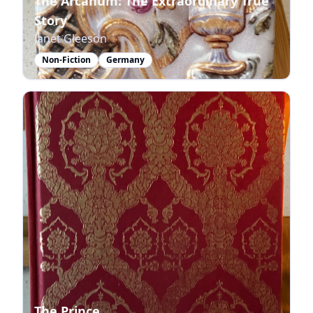
The Arcanum: The Extraordinary True
Story
Janet Gleeson
Non-Fiction
Germany
The Prince