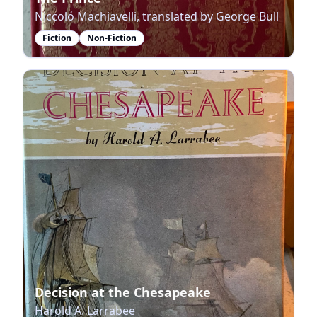
Niccoló Machiavelli, translated by George Bull
Fiction
Non-Fiction
Decision at the Chesapeake
Harold A. Larrabee