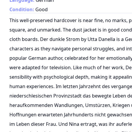
Language:
German
Condition:
Good
This well-preserved hardcover is near fine, no marks, pa
square, and unmarked. The dust jacket is in good cond
cloth boards. Der dunkle Strom by Utta Danella is a Germ
characters as they navigate personal struggles, and int
popular German author, celebrated for her emotionally
were adapted for television. Like much of her work, 
sensibility with psychological depth, making it appeali
human experiences. Im letzten Jahrzehnt des vergange
niederschlesischen Provinzstadt das bewegte Leben der
heraufkommenden Wandlungen, Umstürzen, Kriegen un
Hoffnungen erwarteten Jahrhunderts nicht gewachsen.
im Leben dieser Frau. Und Nina ertragt, was ihr auferl