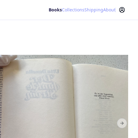
Books
Collections
Shipping
About
Next sl